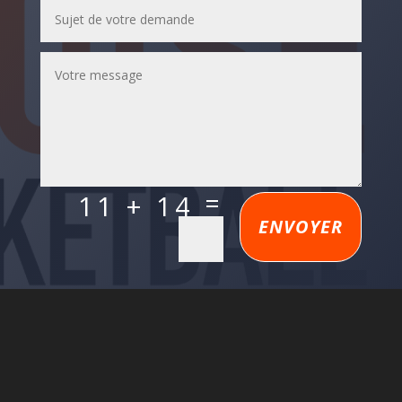
=
11 + 14
ENVOYER