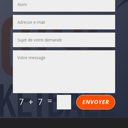
=
7 + 7
ENVOYER