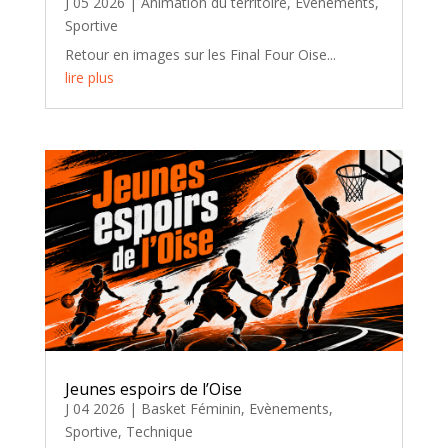
J 05 2026
|
Animation du territoire
,
Evènements
,
Sportive
Retour en images sur les Final Four Oise...
lire plus
Jeunes espoirs de l’Oise
J 04 2026
|
Basket Féminin
,
Evènements
,
Sportive
,
Technique